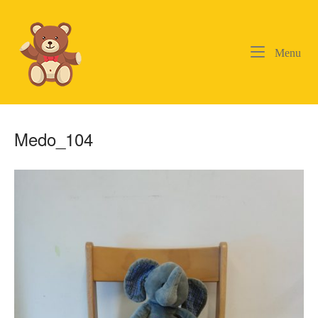
Skip
to
content
Me
Menu
Medo_104