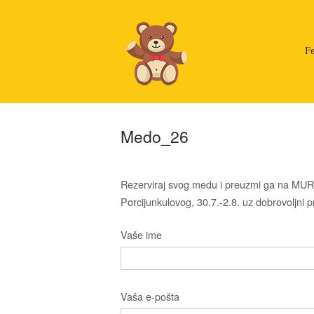
Skip
to
content
Fe
Medo_26
Rezerviraj svog medu i preuzmi ga na MUR
Porcijunkulovog, 30.7.-2.8. uz dobrovoljni pr
Vaše ime
Vaša e-pošta