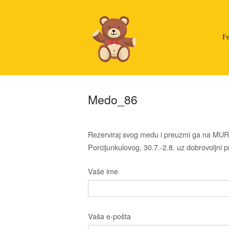
Skip
to
content
Fe
Medo_86
Rezerviraj svog medu i preuzmi ga na MUR
Porcijunkulovog, 30.7.-2.8. uz dobrovoljni pr
Vaše ime
Vaša e-pošta