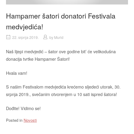
Hampamer šatori donatori Festivala
medvjedića!
22. srpnja 2019.
by
Murid
Naš lijepi medvjedić – šator ove godine bit’ će velikodušna
donacija tvrtke Hampamer Šatori!
Hvala vam!
S našim Festivalom medvjedića krećemo sljedeći utorak, 30.
srpnja 2019., svečanim otvorenjem u 10 sati ispred šatora!
Dođite! Vidimo se!
Posted in
Novosti