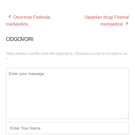
Post
Otvorenje Festivala
Uspješan drugi Festival
medvjedića
medvjedića!
navigation
ODGOVORI
Vaša adresa e-pošte neće biti objavljena.
Obavezna polja su označena sa
*
Komentar
Ime
*